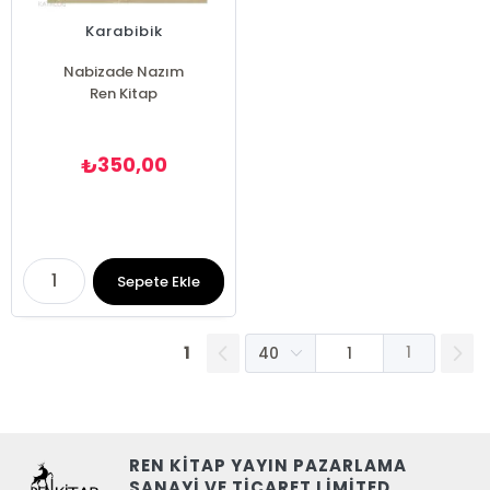
Karabibik
Nabizade Nazım
Ren Kitap
350,00
₺
Sepete Ekle
1
1
REN KİTAP YAYIN PAZARLAMA
SANAYİ VE TİCARET LİMİTED