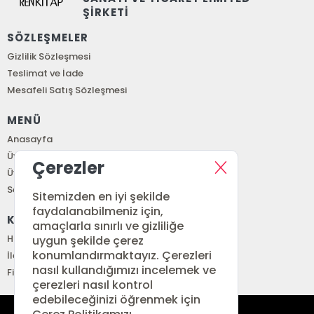
ŞİRKETİ
SÖZLEŞMELER
Gizlilik Sözleşmesi
Teslimat ve İade
Mesafeli Satış Sözleşmesi
MENÜ
Anasayfa
Üye Girişi
Çerezler
Üye Ol
Sepetim
Sitemizden en iyi şekilde
faydalanabilmeniz için,
KURUMSAL
amaçlarla sınırlı ve gizliliğe
Hakkımızda
uygun şekilde çerez
konumlandırmaktayız. Çerezleri
İletişim
nasıl kullandığımızı incelemek ve
Fiyat Listesi
çerezleri nasıl kontrol
edebileceğinizi öğrenmek için