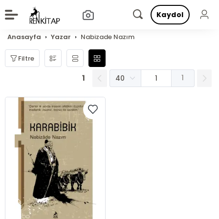
Kaydol
Anasayfa
Yazar
Nabizade Nazım
Filtre
1
1