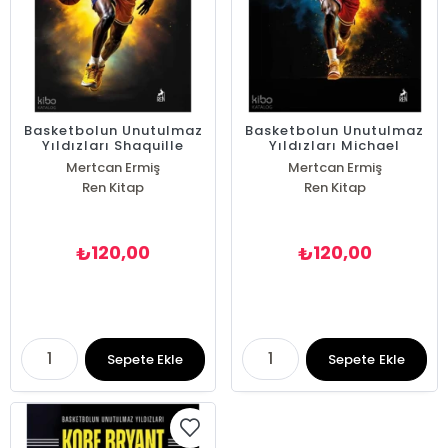
Basketbolun Unutulmaz
Basketbolun Unutulmaz
Yıldızları Shaquille
Yıldızları Michael
O'Neal
Jordan
Mertcan Ermiş
Mertcan Ermiş
Ren Kitap
Ren Kitap
120,00
120,00
₺
₺
Sepete Ekle
Sepete Ekle