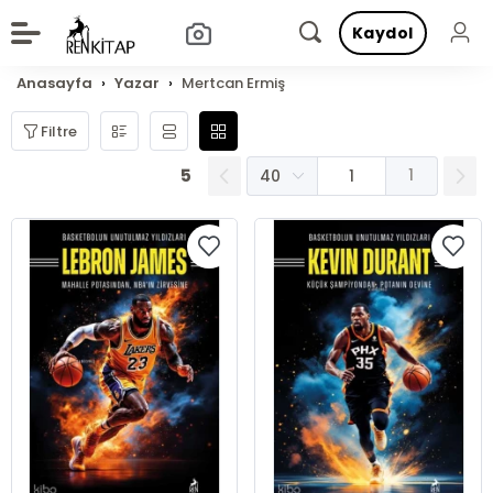
Kaydol
Anasayfa
Yazar
Mertcan Ermiş
Filtre
5
1