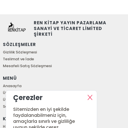
REN KİTAP YAYIN PAZARLAMA
SANAYİ VE TİCARET LİMİTED
ŞİRKETİ
SÖZLEŞMELER
Gizlilik Sözleşmesi
Teslimat ve İade
Mesafeli Satış Sözleşmesi
MENÜ
Anasayfa
Üye Girişi
Çerezler
Üye Ol
Sepetim
Sitemizden en iyi şekilde
faydalanabilmeniz için,
KURUMSAL
amaçlarla sınırlı ve gizliliğe
Hakkımızda
uygun şekilde çerez