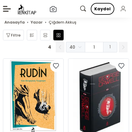
Kaydol
Anasayfa
Yazar
Çiğdem Akkuş
Filtre
4
1