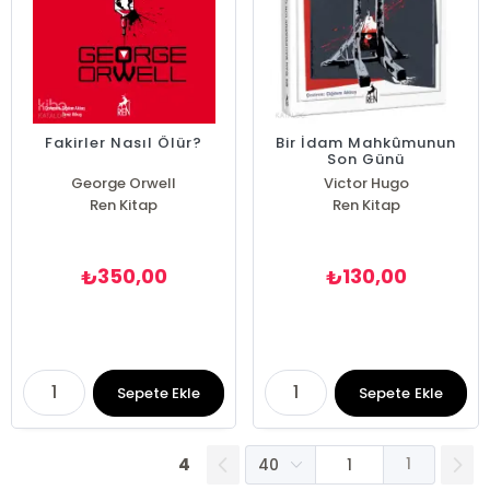
Fakirler Nasıl Ölür?
Bir İdam Mahkûmunun
Son Günü
George Orwell
Victor Hugo
Ren Kitap
Ren Kitap
350,00
130,00
₺
₺
Sepete Ekle
Sepete Ekle
4
1