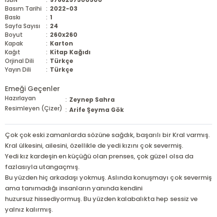
Basım Tarihi
:
2022-03
Baskı
:
1
Sayfa Sayısı
:
24
Boyut
:
260x260
Kapak
:
Karton
Kağıt
:
Kitap Kağıdı
Orjinal Dili
:
Türkçe
Yayın Dili
:
Türkçe
Emeği Geçenler
Hazırlayan
:
Zeynep Sahra
Resimleyen (Çizer)
:
Arife Şeyma Gök
Çok çok eski zamanlarda sözüne sağdık, başarılı bir Kral varmış.
Kral ülkesini, ailesini, özellikle de yedi kızını çok severmiş.
Yedi kız kardeşin en küçüğü olan prenses, çok güzel olsa da
fazlasıyla utangaçmış.
Bu yüzden hiç arkadaşı yokmuş. Aslında konuşmayı çok severmiş
ama tanımadığı insanların yanında kendini
huzursuz hissediyormuş. Bu yüzden kalabalıkta hep sessiz ve
yalnız kalırmış.