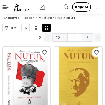
Kaydol
Anasayfa
Yazar
Mustafa Kemal Atatürk
Filtre
5
1