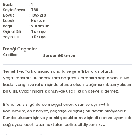
Baskı
:
1
Sayfa Sayısı
:
736
Boyut
:
135x210
Kapak
:
Karton
Kağıt
:
2.Hamur
Orjinal Dili
:
Türkçe
Yayın Dili
:
Türkçe
Emeği Geçenler
Grafiker
:
Serdar Gökmen
Temel ilke, Türk ulusunun onurlu ve şerefli bir ulus olarak
yaşa¬masıdır. Bu ancak tam bağımsız olmakla sağlanabilir. Ne
kadar zengin ve refah içinde olursa olsun, bağımsızlıktan yoksun
bir ulus, uygar insanlık önün¬de uşaklıktan öteye gidemez.
Efendiler, sizi günlerce meşgul eden, uzun ve ayrın¬tılı
konuşmam, en nihayet, geçmişe karışmış bir devrin hikâyesidir.
Bunda, ulusum için ve yarınki çocuklarımız için dikkat ve uyanıklık
...
sağlayabilecek, bazı noktaları belirtebildiysem, k