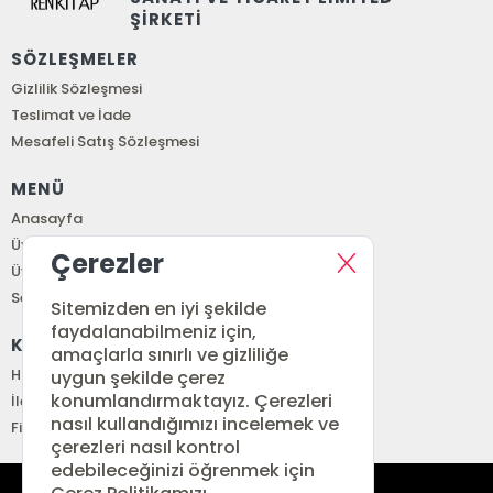
ŞİRKETİ
SÖZLEŞMELER
Gizlilik Sözleşmesi
Teslimat ve İade
Mesafeli Satış Sözleşmesi
MENÜ
Anasayfa
Üye Girişi
Çerezler
Üye Ol
Sepetim
Sitemizden en iyi şekilde
faydalanabilmeniz için,
KURUMSAL
amaçlarla sınırlı ve gizliliğe
Hakkımızda
uygun şekilde çerez
konumlandırmaktayız. Çerezleri
İletişim
nasıl kullandığımızı incelemek ve
Fiyat Listesi
çerezleri nasıl kontrol
edebileceğinizi öğrenmek için