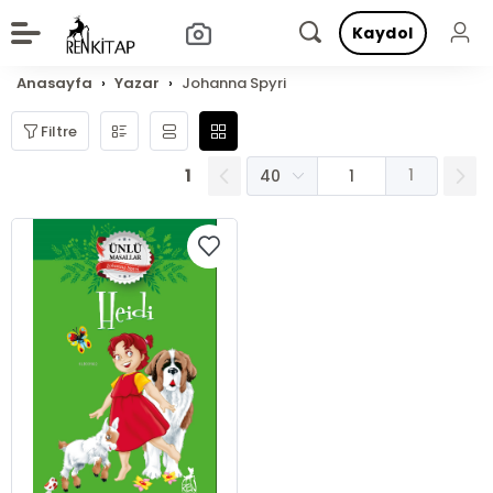
Kaydol
Anasayfa
Yazar
Johanna Spyri
Filtre
1
1