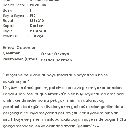
Basım Tarihi
:
2020-06
Baskı
:
1
Sayfa Sayısı
:
192
Boyut
:
135x210
Kapak
:
Karton
Kağıt
:
2.Hamur
Yayın Dili
:
Türkçe
Emeği Geçenler
Çevirmen
:
Öznur Özkaya
Resimleyen (Çizer)
:
Serdar Gökmen
"Dehşet ve bela asırlar boyu insanların hayatına sinsice
sokulmuştur."
19. yüzyılın öncü gerilim, polisiye, korku ve gizem yazarlarından
Edgar Allan Poe, bugün Amerika'nın en büyük yazarları arasında
anılır. Kendisinden sonra pek çok ismin faydalanacağı
yaratıcılıkta özgün hikâyeler yazmış, sözcüklerden gerilim dolu
gerçekçi bir dünya meydana getirmiştir. Zorlu yaşamının yanı
sıra hikâye ve şiirlerinin üslubundaki başarı sayesinde bugün hâlâ
...
çokça merak edilen ve okunan yazarın "gerilim" t