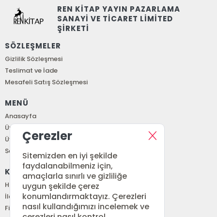
REN KİTAP YAYIN PAZARLAMA
SANAYİ VE TİCARET LİMİTED
ŞİRKETİ
SÖZLEŞMELER
Gizlilik Sözleşmesi
Teslimat ve İade
Mesafeli Satış Sözleşmesi
MENÜ
Anasayfa
Üye Girişi
Çerezler
Üye Ol
Sepetim
Sitemizden en iyi şekilde
faydalanabilmeniz için,
KURUMSAL
amaçlarla sınırlı ve gizliliğe
Hakkımızda
uygun şekilde çerez
konumlandırmaktayız. Çerezleri
İletişim
nasıl kullandığımızı incelemek ve
Fiyat Listesi
çerezleri nasıl kontrol