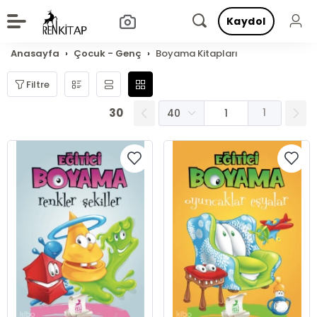
Kaydol
Anasayfa
Çocuk - Genç
Boyama Kitapları
Filtre
30
1