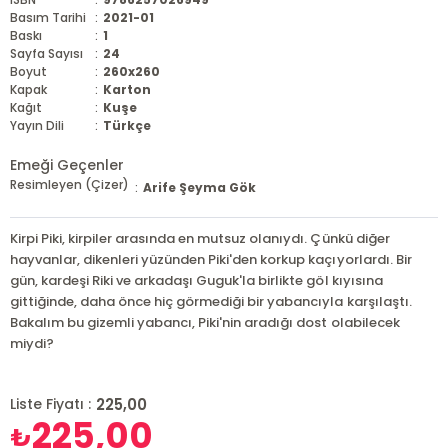
Basım Tarihi
:
2021-01
Baskı
:
1
Sayfa Sayısı
:
24
Boyut
:
260x260
Kapak
:
Karton
Kağıt
:
Kuşe
Yayın Dili
:
Türkçe
Emeği Geçenler
Resimleyen (Çizer)
:
Arife Şeyma Gök
Kirpi Piki, kirpiler arasında en mutsuz olanıydı. Çünkü diğer
hayvanlar, dikenleri yüzünden Piki'den korkup kaçıyorlardı. Bir
gün, kardeşi Riki ve arkadaşı Guguk'la birlikte göl kıyısına
gittiğinde, daha önce hiç görmediği bir yabancıyla karşılaştı.
Bakalım bu gizemli yabancı, Piki'nin aradığı dost olabilecek
miydi?
225,00
Liste Fiyatı :
225,00
₺