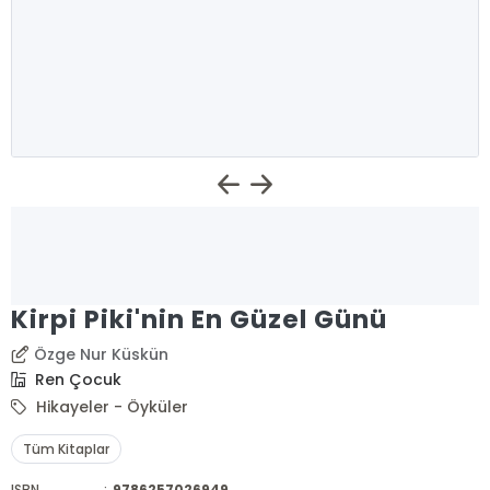
Kirpi Piki'nin En Güzel Günü
Özge Nur Küskün
Ren Çocuk
Hikayeler - Öyküler
Tüm Kitaplar
ISBN
:
9786257026949