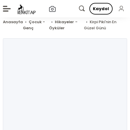
Kaydol
Anasayfa
Çocuk -
Hikayeler -
Kirpi Piki'nin En
Genç
Öyküler
Güzel Günü