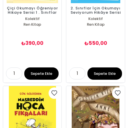
Çiçi Okumayı Öğreniyor
2. Sınıflar İçin Okumayı
Hikaye Serisi 1 . Sınıflar
Seviyorum Hikâye Serisi
İçin (10 Kitap)
Kolektif
Kolektif
Ren Kitap
Ren Kitap
390,00
550,00
₺
₺
Sepete Ekle
Sepete Ekle