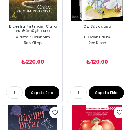
Ejderha Fırtınası Cara
Oz Büyücüsü
ve Gümüşhırsızı
Alastair Chisholm
L. Frank Baum
Ren Kitap
Ren Kitap
220,00
120,00
₺
₺
Sepete Ekle
Sepete Ekle