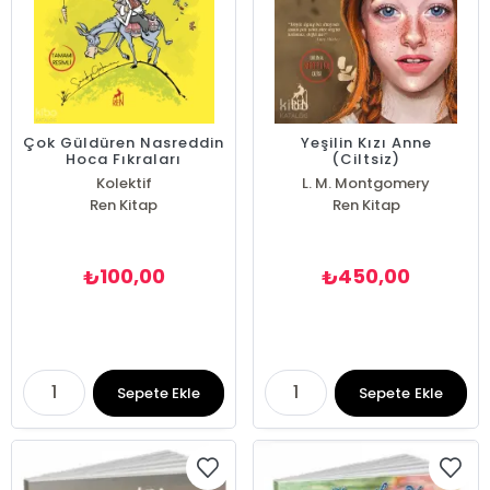
Çok Güldüren Nasreddin
Yeşilin Kızı Anne
Hoca Fıkraları
(Ciltsiz)
Kolektif
L. M. Montgomery
Ren Kitap
Ren Kitap
100,00
450,00
₺
₺
Sepete Ekle
Sepete Ekle