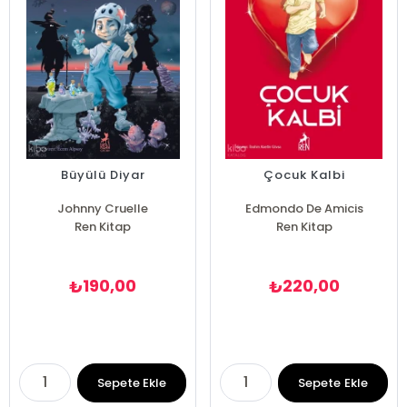
Büyülü Diyar
Çocuk Kalbi
Johnny Cruelle
Edmondo De Amicis
Ren Kitap
Ren Kitap
190,00
220,00
₺
₺
Sepete Ekle
Sepete Ekle