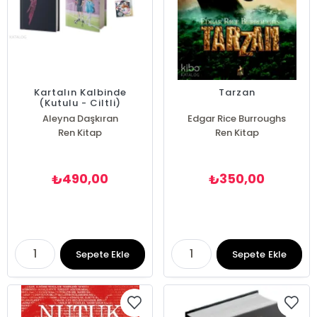
Kartalın Kalbinde
Tarzan
(Kutulu - Ciltli)
Aleyna Daşkıran
Edgar Rice Burroughs
Ren Kitap
Ren Kitap
490,00
350,00
₺
₺
Sepete Ekle
Sepete Ekle