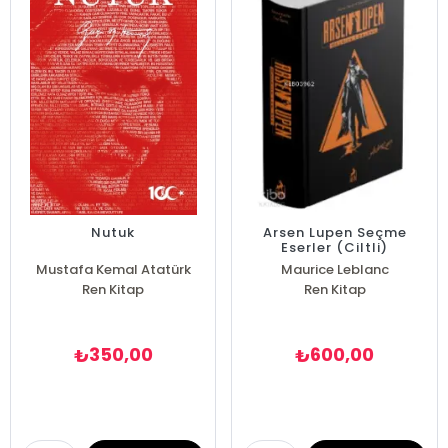
Nutuk
Arsen Lupen Seçme
Eserler (Ciltli)
Mustafa Kemal Atatürk
Maurice Leblanc
Ren Kitap
Ren Kitap
350,00
600,00
₺
₺