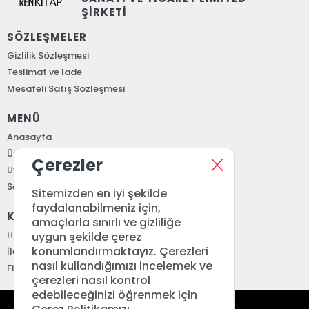
ŞİRKETİ
SÖZLEŞMELER
Gizlilik Sözleşmesi
Teslimat ve İade
Mesafeli Satış Sözleşmesi
MENÜ
Anasayfa
Üye Girişi
Çerezler
Üye Ol
Sepetim
Sitemizden en iyi şekilde
faydalanabilmeniz için,
KURUMSAL
amaçlarla sınırlı ve gizliliğe
Hakkımızda
uygun şekilde çerez
konumlandırmaktayız. Çerezleri
İletişim
nasıl kullandığımızı incelemek ve
Fiyat Listesi
çerezleri nasıl kontrol
edebileceğinizi öğrenmek için