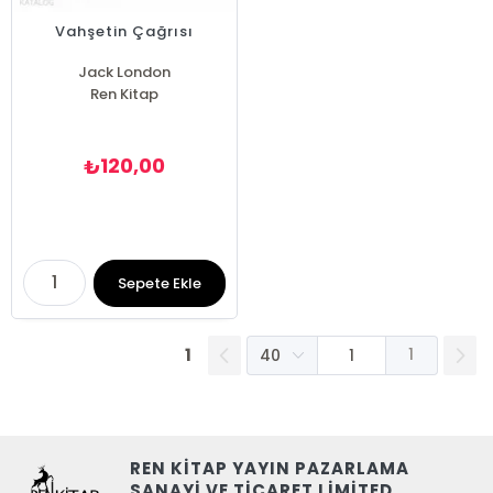
Vahşetin Çağrısı
Jack London
Ren Kitap
120,00
₺
Sepete Ekle
1
1
REN KİTAP YAYIN PAZARLAMA
SANAYİ VE TİCARET LİMİTED