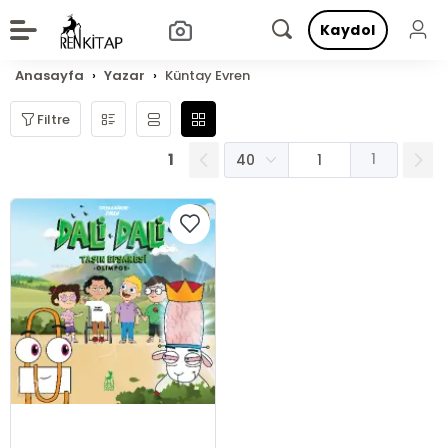
Kaydol
Anasayfa
Yazar
Küntay Evren
Filtre
1
1