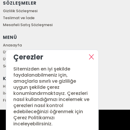
SÖZLEŞMELER
Gizlilik Sözleşmesi
Teslimat ve İade
Mesafeli Satış Sözleşmesi
MENÜ
Anasayfa
Üye Girişi
Çerezler
Üye Ol
Sepetim
Sitemizden en iyi şekilde
faydalanabilmeniz için,
KURUMSAL
amaçlarla sınırlı ve gizliliğe
Hakkımızda
uygun şekilde çerez
konumlandırmaktayız. Çerezleri
İletişim
nasıl kullandığımızı incelemek ve
Fiyat Listesi
çerezleri nasıl kontrol
edebileceğinizi öğrenmek için
Çerez Politikamızı
siparis@renkitap.com
inceleyebilirsiniz.
0 (212) 641 34 76