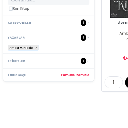
Ren Kitap
Azra
1
KATEGORİLER
Ambe
1
YAZARLAR
R
Amber V. Nicole
₺
1
ETİKETLER
1 filtre seçili
Tümünü temizle