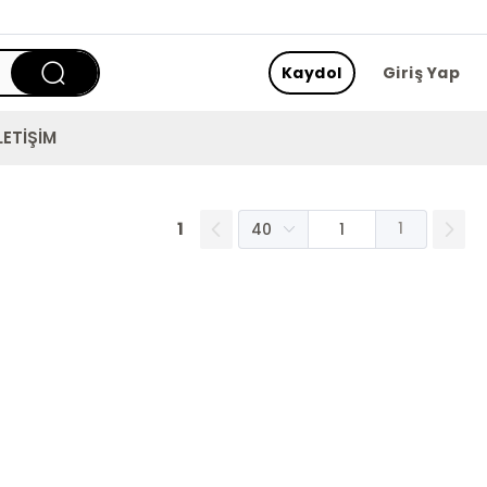
Kaydol
Giriş Yap
LETİŞİM
1
1