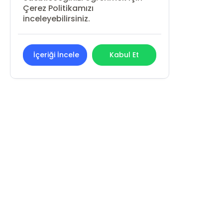
Çerez Politikamızı
inceleyebilirsiniz.
İçeriği İncele
Kabul Et
REN KİTAP YAYIN PAZARLAMA
SANAYİ VE TİCARET LİMİTED ŞİRKETİ