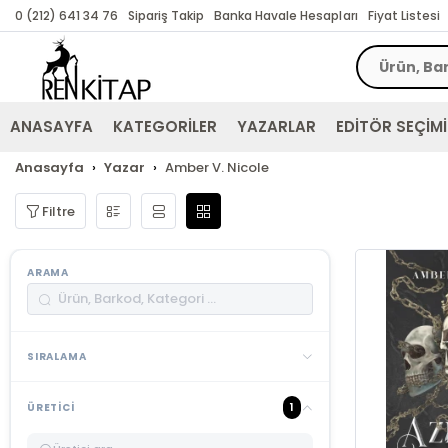
0 (212) 641 34 76
Sipariş Takip
Banka Havale Hesapları
Fiyat Listesi
ANASAYFA
KATEGORİLER
YAZARLAR
EDİTÖR SEÇİMİ
Anasayfa
Yazar
Amber V. Nicole
Filtre
ARAMA
SIRALAMA
1
ÜRETICI