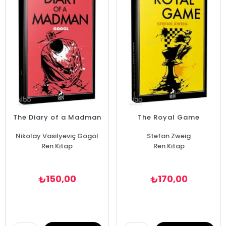
The Diary of a Madman
The Royal Game
Nikolay Vasilyeviç Gogol
Stefan Zweig
Ren Kitap
Ren Kitap
150,00
170,00
₺
₺