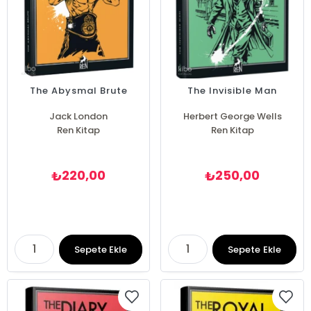
The Abysmal Brute
The Invisible Man
Jack London
Herbert George Wells
Ren Kitap
Ren Kitap
220,00
250,00
₺
₺
Sepete Ekle
Sepete Ekle