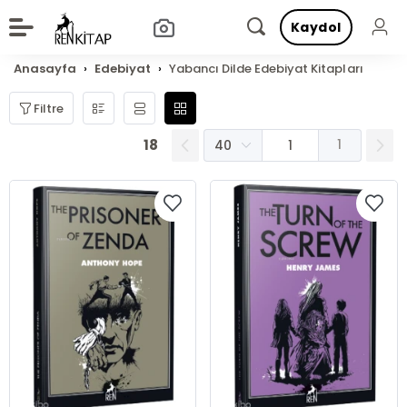
Kaydol
Anasayfa
Edebiyat
Yabancı Dilde Edebiyat Kitapları
Filtre
18
1