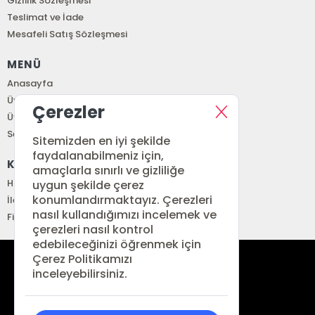
Gizlilik Sözleşmesi
Teslimat ve İade
Mesafeli Satış Sözleşmesi
MENÜ
Anasayfa
Üye Girişi
Çerezler
Üye Ol
Sepetim
Sitemizden en iyi şekilde
faydalanabilmeniz için,
KURUMSAL
amaçlarla sınırlı ve gizliliğe
Hakkımızda
uygun şekilde çerez
konumlandırmaktayız. Çerezleri
İletişim
nasıl kullandığımızı incelemek ve
Fiyat Listesi
çerezleri nasıl kontrol
edebileceğinizi öğrenmek için
Çerez Politikamızı
siparis@renkitap.com
inceleyebilirsiniz.
0 (212) 641 34 76