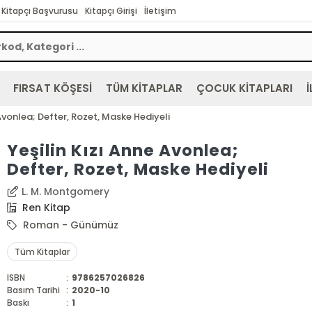
Kitapçı Başvurusu
Kitapçı Girişi
İletişim
FIRSAT KÖŞESİ
TÜM KİTAPLAR
ÇOCUK KİTAPLARI
İ
 Avonlea; Defter, Rozet, Maske Hediyeli
Yeşilin Kızı Anne Avonlea;
Defter, Rozet, Maske Hediyeli
L. M. Montgomery
Ren Kitap
Roman - Günümüz
Tüm Kitaplar
ISBN
:
9786257026826
Basım Tarihi
:
2020-10
Baskı
:
1