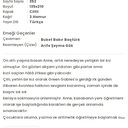
Sayfa Sayısı
:
352
Boyut
:
135x210
Kapak
:
Ciltli
Kağıt
:
3.Hamur
Yayın Dili
:
Türkçe
Emeği Geçenler
Çevirmen
:
Buket Bakır Baştürk
Resimleyen (Çizer)
:
Arife Şeyma Gök
On altı yaşına basan Anne, artık neredeyse yetişkin bir kız
olmuştur. Gri gözleri akşam yıldızları gibi parlar ama
kızıl saçları hâlâ öfkesi gibi yakıcıdır.
Çilli, yetim bir kız olarak Green Gables'a geldiği ilk günden
itibaren Avonlea halkının sevgisini kazanmış, zaman içinde de
başını sık sık
belaya sokmasıyla ünlenmiştir. Anne, kasabanın yeni öğretmeni
olarak işe başladığında karakteri de gerçek anlamda
sınanacaktır.
...
Çocuklara okuma, yazma ve aritmetik öğretmeye başlamak o