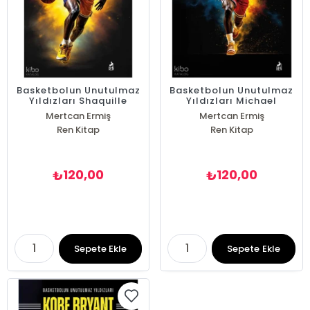
Basketbolun Unutulmaz
Basketbolun Unutulmaz
Yıldızları Shaquille
Yıldızları Michael
O'Neal
Jordan
Mertcan Ermiş
Mertcan Ermiş
Ren Kitap
Ren Kitap
120,00
120,00
₺
₺
Sepete Ekle
Sepete Ekle