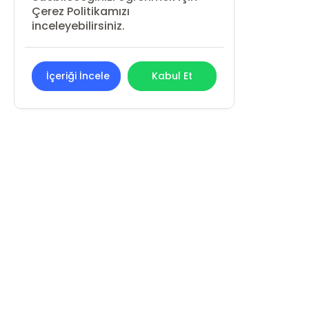
Çerez Politikamızı
inceleyebilirsiniz.
İçeriği İncele
Kabul Et
REN KİTAP YAYIN PAZARLAMA
SANAYİ VE TİCARET LİMİTED ŞİRKETİ