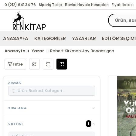
0 (212) 641 34 76
Sipariş Takip
Banka Havale Hesapları
Fiyat Listesi
ANASAYFA
KATEGORİLER
YAZARLAR
EDİTÖR SEÇİMİ
Anasayfa
Yazar
Robert Kirkman;Jay Bonansigna
Filtre
ARAMA
SIRALAMA
1
ÜRETICI