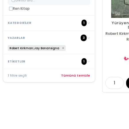
Ren Kitap
Yürüyen 
1
KATEGORİLER
3
YAZARLAR
R
Robert Kirkman;Jay Bonansigna
₺
1
ETİKETLER
1 filtre seçili
Tümünü temizle