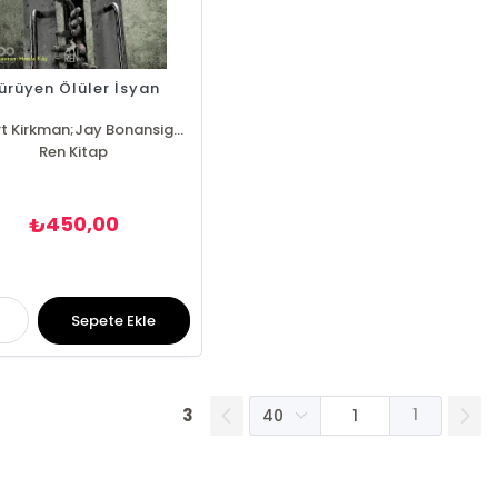
ürüyen Ölüler İsyan
Robert Kirkman;Jay Bonansigna
Ren Kitap
450,00
₺
Sepete Ekle
3
1