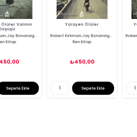
Ölüler Valinin
Yürüyen Ölüler
Y
Düşüşü
Robert Kirkman;Jay Bonansigna
Robert Kirkman;Jay Bonansigna
en Kitap
Ren Kitap
450,00
450,00
₺
Sepete Ekle
Sepete Ekle