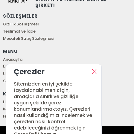
ŞİRKETİ
SÖZLEŞMELER
Gizlilik Sözleşmesi
Teslimat ve İade
Mesafeli Satış Sözleşmesi
MENÜ
Anasayfa
Üye Girişi
Çerezler
Üye Ol
Sepetim
Sitemizden en iyi şekilde
faydalanabilmeniz için,
KURUMSAL
amaçlarla sınırlı ve gizliliğe
Hakkımızda
uygun şekilde çerez
konumlandırmaktayız. Çerezleri
İletişim
nasıl kullandığımızı incelemek ve
Fiyat Listesi
çerezleri nasıl kontrol
edebileceğinizi öğrenmek için