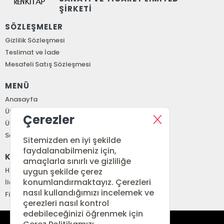
ŞİRKETİ
SÖZLEŞMELER
Gizlilik Sözleşmesi
Teslimat ve İade
Mesafeli Satış Sözleşmesi
MENÜ
Anasayfa
Üye Girişi
Çerezler
Üye Ol
Sepetim
Sitemizden en iyi şekilde
faydalanabilmeniz için,
KURUMSAL
amaçlarla sınırlı ve gizliliğe
Hakkımızda
uygun şekilde çerez
konumlandırmaktayız. Çerezleri
İletişim
nasıl kullandığımızı incelemek ve
Fiyat Listesi
çerezleri nasıl kontrol
edebileceğinizi öğrenmek için