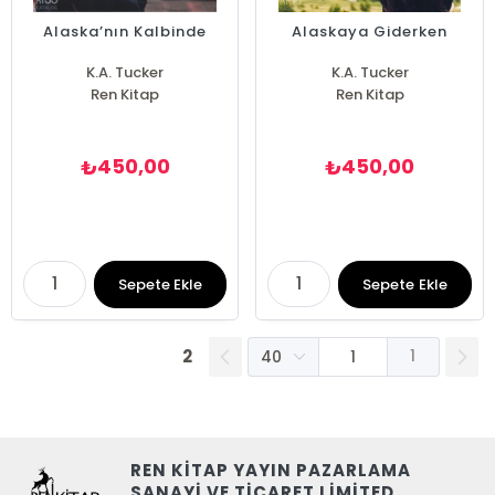
Alaska’nın Kalbinde
Alaskaya Giderken
K.A. Tucker
K.A. Tucker
Ren Kitap
Ren Kitap
450,00
450,00
₺
₺
Sepete Ekle
Sepete Ekle
2
1
REN KİTAP YAYIN PAZARLAMA
SANAYİ VE TİCARET LİMİTED