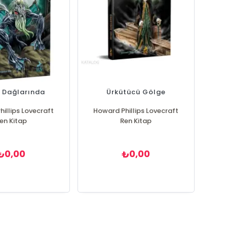
k Dağlarında
Ürkütücü Gölge
illips Lovecraft
Howard Phillips Lovecraft
en Kitap
Ren Kitap
0,00
0,00
₺
₺