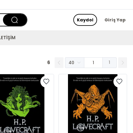
Kaydol
Giriş Yap
LETİŞİM
6
1