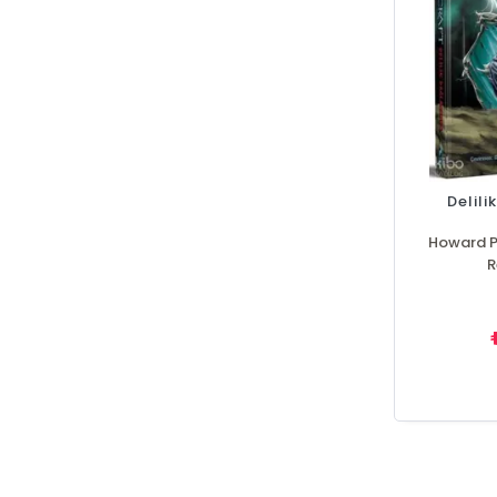
Delili
Howard Ph
R