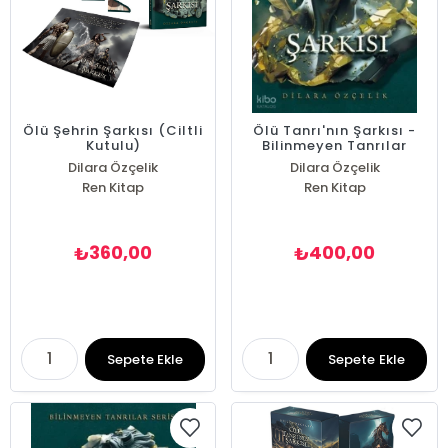
Ölü Şehrin Şarkısı (Ciltli
Ölü Tanrı'nın Şarkısı -
Kutulu)
Bilinmeyen Tanrılar
Serisi - Ciltli
Dilara Özçelik
Dilara Özçelik
Ren Kitap
Ren Kitap
360,00
400,00
₺
₺
Sepete Ekle
Sepete Ekle