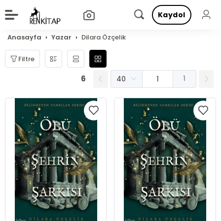
Kaydol
Anasayfa
Yazar
Dilara Özçelik
Filtre
6
1