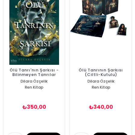
Ölü Tanrı'nın Şarkısı -
Ölü Tanrının Şarkısı
Bilinmeyen Tanrılar
(Ciltli-Kutulu)
Serisi
Dilara Özçelik
Dilara Özçelik
Ren Kitap
Ren Kitap
350,00
340,00
₺
₺