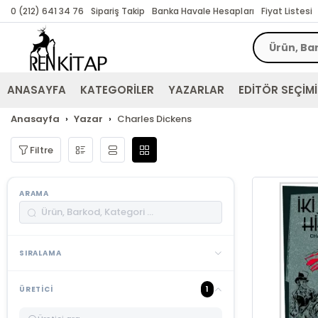
0 (212) 641 34 76
Sipariş Takip
Banka Havale Hesapları
Fiyat Listesi
ANASAYFA
KATEGORİLER
YAZARLAR
EDİTÖR SEÇİMİ
Anasayfa
Yazar
Charles Dickens
Filtre
ARAMA
SIRALAMA
1
ÜRETICI