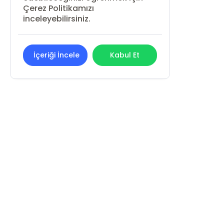
Çerez Politikamızı
inceleyebilirsiniz.
İçeriği İncele
Kabul Et
REN KİTAP YAYIN PAZARLAMA
SANAYİ VE TİCARET LİMİTED ŞİRKETİ