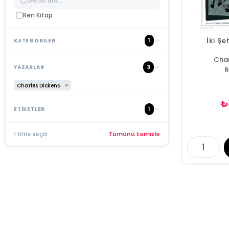
Ren Kitap
İki Şe
1
KATEGORİLER
Char
3
YAZARLAR
R
Charles Dickens
₺
1
ETİKETLER
1 filtre seçili
Tümünü temizle