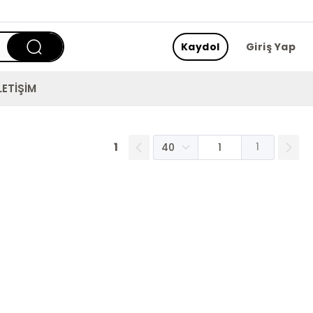
Kaydol
Giriş Yap
LETİŞİM
1
1