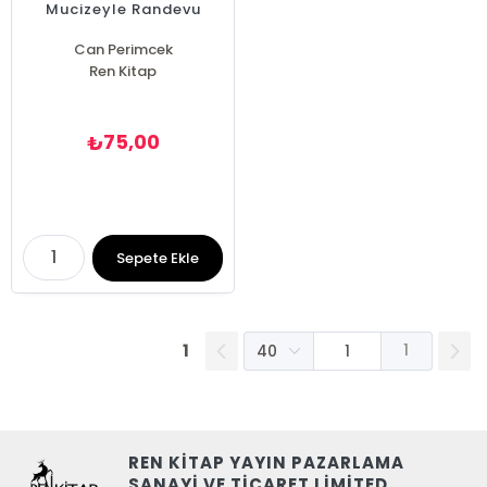
Mucizeyle Randevu
Can Perimcek
Ren Kitap
75,00
₺
Sepete Ekle
1
1
REN KİTAP YAYIN PAZARLAMA
SANAYİ VE TİCARET LİMİTED