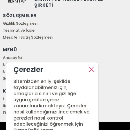
ŞİRKETİ
SÖZLEŞMELER
Gizlilik Sözleşmesi
Teslimat ve İade
Mesafeli Satış Sözleşmesi
MENÜ
Anasayfa
Üye Girişi
Çerezler
Üye Ol
Sepetim
Sitemizden en iyi şekilde
faydalanabilmeniz için,
KURUMSAL
amaçlarla sınırlı ve gizliliğe
Hakkımızda
uygun şekilde çerez
konumlandırmaktayız. Çerezleri
İletişim
nasıl kullandığımızı incelemek ve
Fiyat Listesi
çerezleri nasıl kontrol
edebileceğinizi öğrenmek için