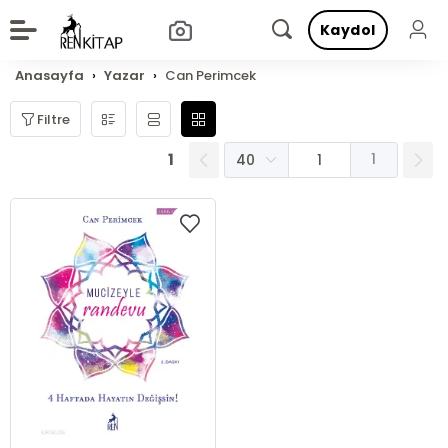
Kaydol
Anasayfa
Yazar
Can Perimcek
Filtre
1
1