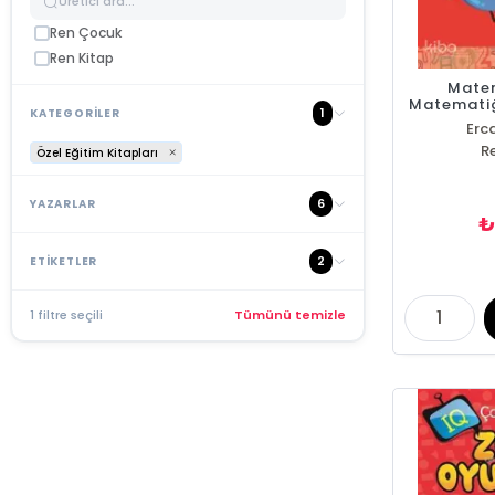
Ren Çocuk
Ren Kitap
Matem
Matematiğ
1
KATEGORİLER
Erc
R
Özel Eğitim Kitapları
6
YAZARLAR
2
ETİKETLER
1 filtre seçili
Tümünü temizle