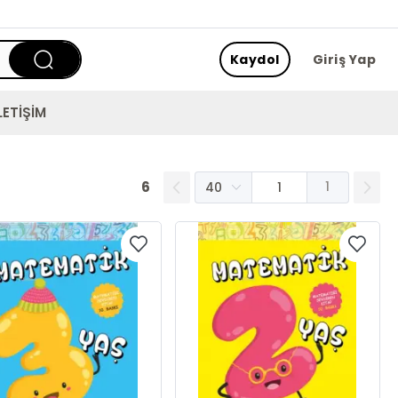
Kaydol
Giriş Yap
LETİŞİM
6
1