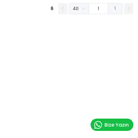
6
1
Bize Yazın