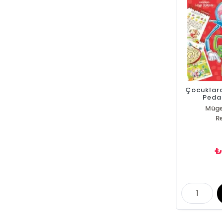
Çocuklara
Peda
Müge
R