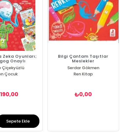
 Zeka Oyunları;
Bilgi Çantam Taşıtlar
gog Onaylı
Meslekler
 Çiçekyüzlü
Serdar Gökmen
en Çocuk
Ren Kitap
190,00
0,00
₺
₺
Sepete Ekle