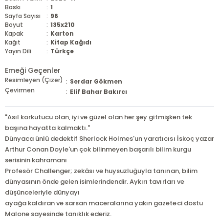
Baskı
:
1
Sayfa Sayısı
:
96
Boyut
:
135x210
Kapak
:
Karton
Kağıt
:
Kitap Kağıdı
Yayın Dili
:
Türkçe
Emeği Geçenler
Resimleyen (Çizer)
:
Serdar Gökmen
Çevirmen
:
Elif Bahar Bakırcı
"Asıl korkutucu olan, iyi ve güzel olan her şey gitmişken tek
başına hayatta kalmaktı."
Dünyaca ünlü dedektif Sherlock Holmes'un yaratıcısı İskoç yazar
Arthur Conan Doyle'un çok bilinmeyen başarılı bilim kurgu
serisinin kahramanı
Profesör Challenger; zekâsı ve huysuzluğuyla tanınan, bilim
dünyasının önde gelen isimlerindendir. Aykırı tavırları ve
düşünceleriyle dünyayı
ayağa kaldıran ve sarsan maceralarına yakın gazeteci dostu
Malone sayesinde tanıklık ederiz.