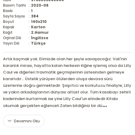
Basım Tarihi
:
2020-06
Baskı
:
1
Sayfa Sayısı
:
384
Boyut
:
140x210
Kapak
:
Karton
Kağıt
:
2.Hamur
Orjinal Dili
:
İngilizce
Yayın Dili
:
Türkçe
Artık kaçmak yok. Elimizde olan her şeyle savaşacağız. Vali'nin
karanlık mirası, hayatta kalan herkesin iliğine işlemiş olsa da Lilly
Caul ve diğerleri travmatik geçmişlerinin üstesinden gelmeye
kararlıdır... Üstelik yürüyen ölülerden oluşa devasa sürü
üzerlerine doğru gelmektedir. Şaşırtıcı ve korkutucu finaliyle, Lilly
ve yakın arkadaşlarının dünyası altüst olur. Tüm kasabayı zehirli
kaderinden kurtarmak ise yine Lilly Caul'un elindedir.Kitabı
...
okumak gerçekten eğlenceli Zaten bildiğiniz bir dü
Devamını Oku