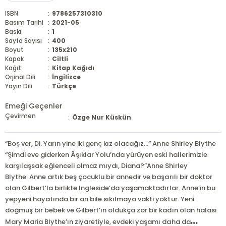
ISBN
:
9786257310310
Basım Tarihi
:
2021-05
Baskı
:
1
Sayfa Sayısı
:
400
Boyut
:
135x210
Kapak
:
Ciltli
Kağıt
:
Kitap Kağıdı
Orjinal Dili
:
İngilizce
Yayın Dili
:
Türkçe
Emeği Geçenler
Çevirmen
:
Özge Nur Küskün
“Boş ver, Di. Yarın yine iki genç kız olacağız…” Anne Shirley Blythe ​
“Şimdi eve giderken Âşıklar Yolu’nda yürüyen eski hallerimizle
karşılaşsak eğlenceli olmaz mıydı, Diana?”Anne Shirley
Blythe Anne artık beş çocuklu bir annedir ve başarılı bir doktor
olan Gilbert’la birlikte Ingleside’da yaşamaktadırlar. Anne’in bu
yepyeni hayatında bir an bile sıkılmaya vakti yoktur. Yeni
doğmuş bir bebek ve Gilbert’ın oldukça zor bir kadın olan halası
...
Mary Maria Blythe’ın ziyaretiyle, evdeki yaşamı daha da