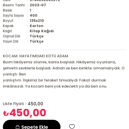
Basım Tarihi
:
2023-07
Baskı
:
1
Sayfa Sayısı
:
400
Boyut
:
135x210
Kapak
:
Karton
Kağıt
:
Kitap Kağıdı
Orjinal Dili
:
Türkçe
Yayın Dili
:
Türkçe
KOCAM. HAYATIMDAKİ KÖTÜ ADAM.
Bizim hikâyemiz ölümle, kanla başladı. Hikâyemiz oyunlarla,
şehvetli zevklerle başladı. Adrian ve ben birlikte olmamalıydık. O
yanlıştı. Ben
yanlıştım. İlişkimiz bir felaket timsaliydi. Fakat durmak
imkânsızdı. Ya kocam beni yok edecekti ya da ben onu.
450,00
Liste Fiyatı :
450,00
₺
Sepete Ekle