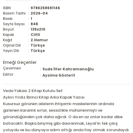
ISBN
:
9786258691146
Basım Tarihi
:
2026-04
Baskı
:
1
Sayfa Sayısı
:
848
Boyut
:
135x210
Kapak
:
Ciltli
Kağıt
:
2.Hamur
Orjinal Dili
:
Türkçe
Yayın Dili
:
Türkçe
Emeği Geçenler
Çevirmen
:
Sude İlter Kahramanoğlu
Editör
:
Aysima Gösterit
Veda Yakası 2 Kitap Kutulu Set
Aykırı Yıldız Birinci Kitap Arka Kapak Yazısı
Kusursuz görünen ailelerin ihtişamlı maskelerinin ardında
gizlenen karanlık sırlar, sessizlikle mühürlenmişti ve
göründüğünden çok daha ağırdı. O da en az onlar kadar dibe
batacaktı. Başka biriymiş gibi davranmak, Leyal’in tek çıkış
yoluydu ve bu dünyaya adım attığı anda İlay olmak zorundaydı.