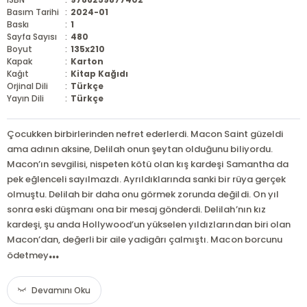
Basım Tarihi
:
2024-01
Baskı
:
1
Sayfa Sayısı
:
480
Boyut
:
135x210
Kapak
:
Karton
Kağıt
:
Kitap Kağıdı
Orjinal Dili
:
Türkçe
Yayın Dili
:
Türkçe
Çocukken birbirlerinden nefret ederlerdi. Macon Saint güzeldi
ama adının aksine, Delilah onun şeytan olduğunu biliyordu.
Macon’ın sevgilisi, nispeten kötü olan kış kardeşi Samantha da
pek eğlenceli sayılmazdı. Ayrıldıklarında sanki bir rüya gerçek
olmuştu. Delilah bir daha onu görmek zorunda değildi. On yıl
sonra eski düşmanı ona bir mesaj gönderdi. Delilah’nın kız
kardeşi, şu anda Hollywood’un yükselen yıldızlarından biri olan
Macon’dan, değerli bir aile yadigârı çalmıştı. Macon borcunu
...
ödetmey
Devamını Oku