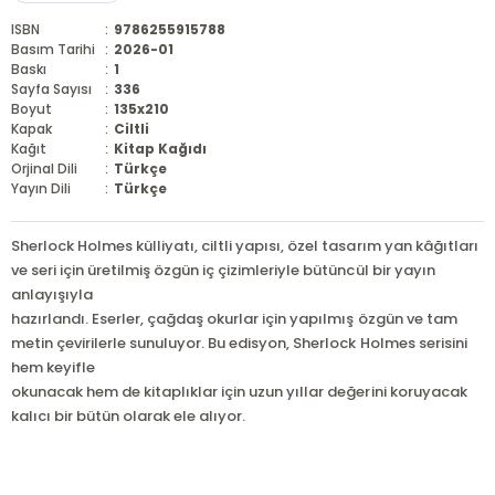
ISBN
:
9786255915788
Basım Tarihi
:
2026-01
Baskı
:
1
Sayfa Sayısı
:
336
Boyut
:
135x210
Kapak
:
Ciltli
Kağıt
:
Kitap Kağıdı
Orjinal Dili
:
Türkçe
Yayın Dili
:
Türkçe
Sherlock Holmes külliyatı, ciltli yapısı, özel tasarım yan kâğıtları
ve seri için üretilmiş özgün iç çizimleriyle bütüncül bir yayın
anlayışıyla
hazırlandı. Eserler, çağdaş okurlar için yapılmış özgün ve tam
metin çevirilerle sunuluyor. Bu edisyon, Sherlock Holmes serisini
hem keyifle
okunacak hem de kitaplıklar için uzun yıllar değerini koruyacak
kalıcı bir bütün olarak ele alıyor.