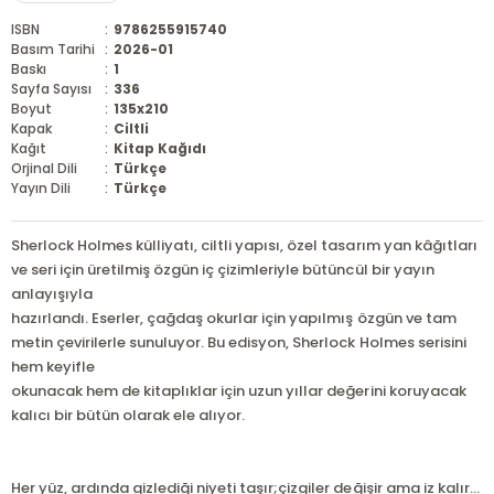
ISBN
:
9786255915740
Basım Tarihi
:
2026-01
Baskı
:
1
Sayfa Sayısı
:
336
Boyut
:
135x210
Kapak
:
Ciltli
Kağıt
:
Kitap Kağıdı
Orjinal Dili
:
Türkçe
Yayın Dili
:
Türkçe
Sherlock Holmes külliyatı, ciltli yapısı, özel tasarım yan kâğıtları
ve seri için üretilmiş özgün iç çizimleriyle bütüncül bir yayın
anlayışıyla
hazırlandı. Eserler, çağdaş okurlar için yapılmış özgün ve tam
metin çevirilerle sunuluyor. Bu edisyon, Sherlock Holmes serisini
hem keyifle
okunacak hem de kitaplıklar için uzun yıllar değerini koruyacak
kalıcı bir bütün olarak ele alıyor.
Her yüz, ardında gizlediği niyeti taşır;çizgiler değişir ama iz kalır...