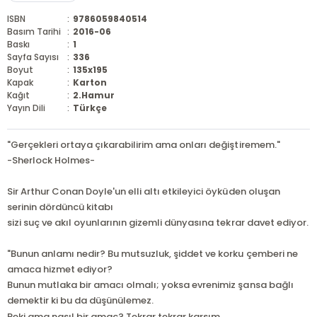
ISBN
:
9786059840514
Basım Tarihi
:
2016-06
Baskı
:
1
Sayfa Sayısı
:
336
Boyut
:
135x195
Kapak
:
Karton
Kağıt
:
2.Hamur
Yayın Dili
:
Türkçe
"Gerçekleri ortaya çıkarabilirim ama onları değiştiremem."
-Sherlock Holmes-
Sir Arthur Conan Doyle'un elli altı etkileyici öyküden oluşan
serinin dördüncü kitabı
sizi suç ve akıl oyunlarının gizemli dünyasına tekrar davet ediyor.
"Bunun anlamı nedir? Bu mutsuzluk, şiddet ve korku çemberi ne
amaca hizmet ediyor?
Bunun mutlaka bir amacı olmalı; yoksa evrenimiz şansa bağlı
demektir ki bu da düşünülemez.
...
Peki ama nasıl bir amaç? Tekrar tekrar karşım