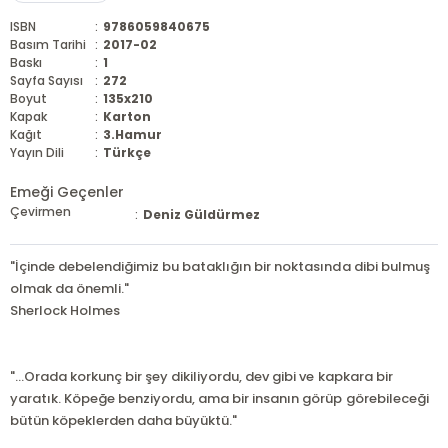
ISBN
:
9786059840675
Basım Tarihi
:
2017-02
Baskı
:
1
Sayfa Sayısı
:
272
Boyut
:
135x210
Kapak
:
Karton
Kağıt
:
3.Hamur
Yayın Dili
:
Türkçe
Emeği Geçenler
Çevirmen
:
Deniz Güldürmez
"İçinde debelendiğimiz bu bataklığın bir noktasında dibi bulmuş
olmak da önemli."
Sherlock Holmes
"...Orada korkunç bir şey dikiliyordu, dev gibi ve kapkara bir
yaratık. Köpeğe benziyordu, ama bir insanın görüp görebileceği
bütün köpeklerden daha büyüktü."