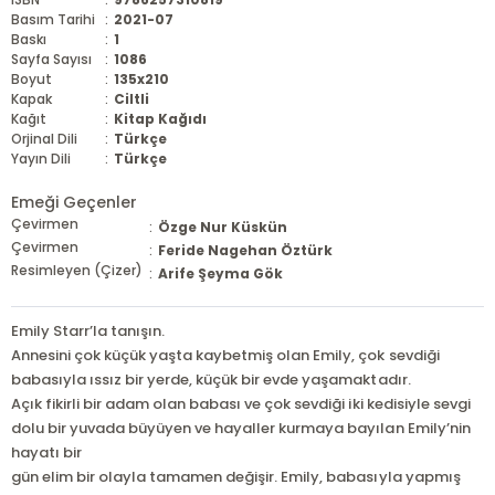
Basım Tarihi
:
2021-07
Baskı
:
1
Sayfa Sayısı
:
1086
Boyut
:
135x210
Kapak
:
Ciltli
Kağıt
:
Kitap Kağıdı
Orjinal Dili
:
Türkçe
Yayın Dili
:
Türkçe
Emeği Geçenler
Çevirmen
:
Özge Nur Küskün
Çevirmen
:
Feride Nagehan Öztürk
Resimleyen (Çizer)
:
Arife Şeyma Gök
Emily Starr’la tanışın.
Annesini çok küçük yaşta kaybetmiş olan Emily, çok sevdiği
babasıyla ıssız bir yerde, küçük bir evde yaşamaktadır.
Açık fikirli bir adam olan babası ve çok sevdiği iki kedisiyle sevgi
dolu bir yuvada büyüyen ve hayaller kurmaya bayılan Emily’nin
hayatı bir
gün elim bir olayla tamamen değişir. Emily, babasıyla yapmış