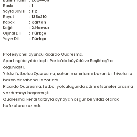
Basım Tarihi
:
2024-09
Baskı
:
1
Sayfa Sayısı
:
112
Boyut
:
135x210
Kapak
:
Karton
Kağıt
:
2.Hamur
Orjinal Dili
:
Türkçe
Yayın Dili
:
Türkçe
Profesyonel oyuncu Ricardo Quaresma,
Sporting’de yıldızlaştı, Porto’da büyüdü ve Beşiktaş’ta
olgunlaştı.
Yıldız futbolcu Quaresma, sahanın sınırlarını bazen bir trivela ile
bazen bir rabona ile zorladı.
Ricardo Quaresma, futbol yolculuğunda adını efsaneler arasına
yazdırmayı başarmıştı.
Quaresma, kendi tarzıyla oynayan özgün bir yıldız olarak
hafızalara kazındı.