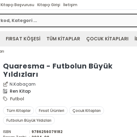
Kitapçı Başvurusu
Kitapçı Girişi
İletişim
FIRSAT KÖŞESİ
TÜM KİTAPLAR
ÇOCUK KİTAPLARI
İ
rı
Quaresma - Futbolun Büyük
Yıldızları
N.Kabaçam
Ren Kitap
Futbol
Tüm Kitaplar
Fırsat Ürünleri
Çocuk Kitapları
Futbolun Büyük Yıldızları
ISBN
:
9786256079182