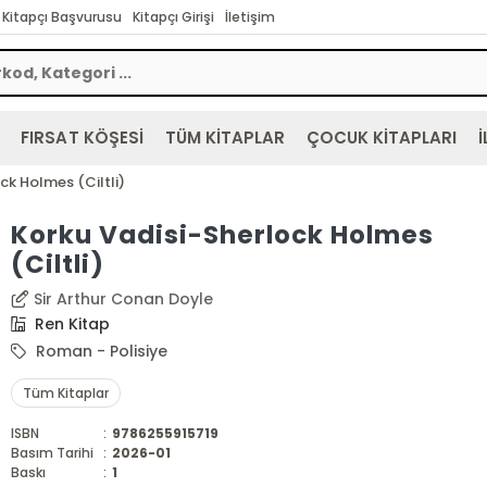
Kitapçı Başvurusu
Kitapçı Girişi
İletişim
FIRSAT KÖŞESİ
TÜM KİTAPLAR
ÇOCUK KİTAPLARI
İ
ck Holmes (Ciltli)
Korku Vadisi-Sherlock Holmes
(Ciltli)
Sir Arthur Conan Doyle
Ren Kitap
Roman - Polisiye
Tüm Kitaplar
ISBN
:
9786255915719
Basım Tarihi
:
2026-01
Baskı
:
1