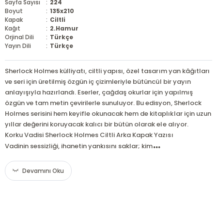
Sayfa Sayısı
:
224
Boyut
:
135x210
Kapak
:
Ciltli
Kağıt
:
2.Hamur
Orjinal Dili
:
Türkçe
Yayın Dili
:
Türkçe
Sherlock Holmes külliyatı, ciltli yapısı, özel tasarım yan kâğıtları
ve seri için üretilmiş özgün iç çizimleriyle bütüncül bir yayın
anlayışıyla hazırlandı. Eserler, çağdaş okurlar için yapılmış
özgün ve tam metin çevirilerle sunuluyor. Bu edisyon, Sherlock
Holmes serisini hem keyifle okunacak hem de kitaplıklar için uzun
yıllar değerini koruyacak kalıcı bir bütün olarak ele alıyor.
Korku Vadisi Sherlock Holmes Ciltli Arka Kapak Yazısı
...
Vadinin sessizliği, ihanetin yankısını saklar; kim
Devamını Oku