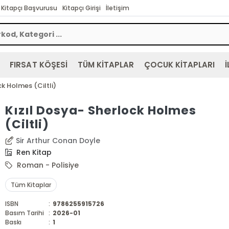
Kitapçı Başvurusu
Kitapçı Girişi
İletişim
FIRSAT KÖŞESİ
TÜM KİTAPLAR
ÇOCUK KİTAPLARI
İ
k Holmes (Ciltli)
Kızıl Dosya- Sherlock Holmes
(Ciltli)
Sir Arthur Conan Doyle
Ren Kitap
Roman - Polisiye
Tüm Kitaplar
ISBN
:
9786255915726
Basım Tarihi
:
2026-01
Baskı
:
1