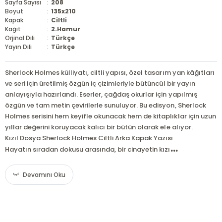
Sayfa Sayısı
:
208
Boyut
:
135x210
Kapak
:
Ciltli
Kağıt
:
2.Hamur
Orjinal Dili
:
Türkçe
Yayın Dili
:
Türkçe
Sherlock Holmes külliyatı, ciltli yapısı, özel tasarım yan kâğıtları
ve seri için üretilmiş özgün iç çizimleriyle bütüncül bir yayın
anlayışıyla hazırlandı. Eserler, çağdaş okurlar için yapılmış
özgün ve tam metin çevirilerle sunuluyor. Bu edisyon, Sherlock
Holmes serisini hem keyifle okunacak hem de kitaplıklar için uzun
yıllar değerini koruyacak kalıcı bir bütün olarak ele alıyor.
Kızıl Dosya Sherlock Holmes Ciltli Arka Kapak Yazısı
...
Hayatın sıradan dokusu arasında, bir cinayetin kızı
Devamını Oku