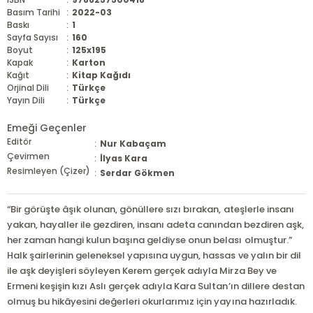
Basım Tarihi
:
2022-03
Baskı
:
1
Sayfa Sayısı
:
160
Boyut
:
125x195
Kapak
:
Karton
Kağıt
:
Kitap Kağıdı
Orjinal Dili
:
Türkçe
Yayın Dili
:
Türkçe
Emeği Geçenler
Editör
:
Nur Kabaçam
Çevirmen
:
İlyas Kara
Resimleyen (Çizer)
:
Serdar Gökmen
“Bir görüşte âşık olunan, gönüllere sızı bırakan, ateşlerle insanı
yakan, hayaller ile gezdiren, insanı adeta canından bezdiren aşk,
her zaman hangi kulun başına geldiyse onun belası olmuştur.”
Halk şairlerinin geleneksel yapısına uygun, hassas ve yalın bir dil
ile aşk deyişleri söyleyen Kerem gerçek adıyla Mirza Bey ve
Ermeni keşişin kızı Aslı gerçek adıyla Kara Sultan’ın dillere destan
olmuş bu hikâyesini değerleri okurlarımız için yayına hazırladık.