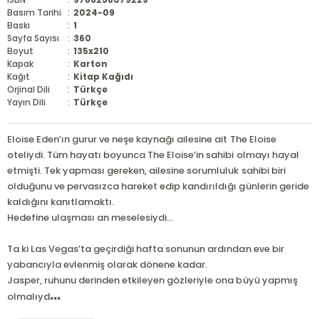
Basım Tarihi
:
2024-09
Baskı
:
1
Sayfa Sayısı
:
360
Boyut
:
135x210
Kapak
:
Karton
Kağıt
:
Kitap Kağıdı
Orjinal Dili
:
Türkçe
Yayın Dili
:
Türkçe
Eloise Eden’ın gurur ve neşe kaynağı ailesine ait The Eloise
oteliydi. Tüm hayatı boyunca The Eloise’in sahibi olmayı hayal
etmişti. Tek yapması gereken, ailesine sorumluluk sahibi biri
olduğunu ve pervasızca hareket edip kandırıldığı günlerin geride
kaldığını kanıtlamaktı.
Hedefine ulaşması an meselesiydi…
Ta ki Las Vegas’ta geçirdiği hafta sonunun ardından eve bir
yabancıyla evlenmiş olarak dönene kadar.
Jasper, ruhunu derinden etkileyen gözleriyle ona büyü yapmış
...
olmalıyd