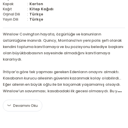
Kapak
:
Karton
Kağıt
:
Kitap Kağıdı
Orjinal Dili
:
Türkçe
Yayın Dili
:
Türkçe
Winslow Covington hayata, özgürlüğe ve kanunların
üstünlüğüne inanırdı. Quincy, Montana’nın yeni polis şefi olarak
kendini topluma kanıtlamaya ve bu pozisyonu belediye başkanı
olan büyükbabasının sayesinde almadığını kanıtlamaya
kararlıydı.
İhtiyar’a göre tek yapması gereken Edenların onayını almaktı.
Kasabanın kurucu ailesinin güvenini kazanmak kolay olabilirdi…
Eğer ailenin en büyük oğlu ile bir kaçamak yaşamamış olsaydı.
...
Winslow’un savunması; kasabadaki ilk gecesi olmasıydı. Bu y
Devamını Oku