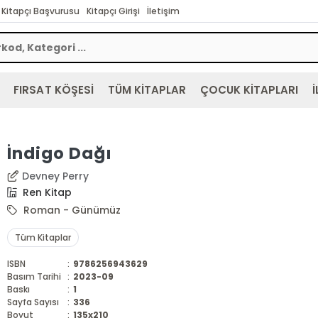
Kitapçı Başvurusu
Kitapçı Girişi
İletişim
FIRSAT KÖŞESİ
TÜM KİTAPLAR
ÇOCUK KİTAPLARI
İ
İndigo Dağı
Devney Perry
Ren Kitap
Roman - Günümüz
Tüm Kitaplar
ISBN
:
9786256943629
Basım Tarihi
:
2023-09
Baskı
:
1
Sayfa Sayısı
:
336
Boyut
:
135x210