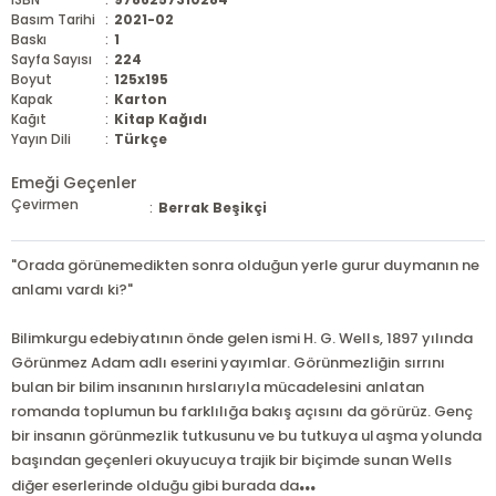
Basım Tarihi
:
2021-02
Baskı
:
1
Sayfa Sayısı
:
224
Boyut
:
125x195
Kapak
:
Karton
Kağıt
:
Kitap Kağıdı
Yayın Dili
:
Türkçe
Emeği Geçenler
Çevirmen
:
Berrak Beşikçi
"Orada görünemedikten sonra olduğun yerle gurur duymanın ne
anlamı vardı ki?"
Bilimkurgu edebiyatının önde gelen ismi H. G. Wells, 1897 yılında
Görünmez Adam adlı eserini yayımlar. Görünmezliğin sırrını
bulan bir bilim insanının hırslarıyla mücadelesini anlatan
romanda toplumun bu farklılığa bakış açısını da görürüz. Genç
bir insanın görünmezlik tutkusunu ve bu tutkuya ulaşma yolunda
başından geçenleri okuyucuya trajik bir biçimde sunan Wells
...
diğer eserlerinde olduğu gibi burada da