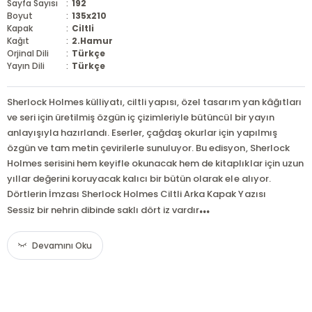
Sayfa Sayısı
:
192
Boyut
:
135x210
Kapak
:
Ciltli
Kağıt
:
2.Hamur
Orjinal Dili
:
Türkçe
Yayın Dili
:
Türkçe
Sherlock Holmes külliyatı, ciltli yapısı, özel tasarım yan kâğıtları
ve seri için üretilmiş özgün iç çizimleriyle bütüncül bir yayın
anlayışıyla hazırlandı. Eserler, çağdaş okurlar için yapılmış
özgün ve tam metin çevirilerle sunuluyor. Bu edisyon, Sherlock
Holmes serisini hem keyifle okunacak hem de kitaplıklar için uzun
yıllar değerini koruyacak kalıcı bir bütün olarak ele alıyor.
Dörtlerin İmzası Sherlock Holmes Ciltli Arka Kapak Yazısı
...
Sessiz bir nehrin dibinde saklı dört iz vardır
Devamını Oku