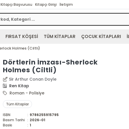
Kitapçı Başvurusu
Kitapçı Girişi
İletişim
FIRSAT KÖŞESİ
TÜM KİTAPLAR
ÇOCUK KİTAPLARI
İ
erlock Holmes (Ciltli)
Dörtlerin İmzası-Sherlock
Holmes (Ciltli)
Sir Arthur Conan Doyle
Ren Kitap
Roman - Polisiye
Tüm Kitaplar
ISBN
:
9786255915795
Basım Tarihi
:
2026-01
Baskı
:
1