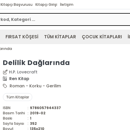
Kitapçı Başvurusu
Kitapçı Girişi
İletişim
FIRSAT KÖŞESİ
TÜM KİTAPLAR
ÇOCUK KİTAPLARI
İ
larında
Delilik Dağlarında
H.P. Lovecraft
Ren Kitap
Roman - Korku - Gerilim
Tüm Kitaplar
ISBN
:
9786057944337
Basım Tarihi
:
2019-02
Baskı
:
1
Sayfa Sayısı
:
352
Boyut
:
135x210