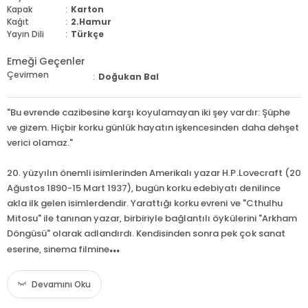
Kapak
:
Karton
Kağıt
:
2.Hamur
Yayın Dili
:
Türkçe
Emeği Geçenler
Çevirmen
:
Doğukan Bal
"Bu evrende cazibesine karşı koyulamayan iki şey vardır: Şüphe
ve gizem. Hiçbir korku günlük hayatın işkencesinden daha dehşet
verici olamaz."
20. yüzyılın önemli isimlerinden Amerikalı yazar H.P.Lovecraft (20
Ağustos 1890-15 Mart 1937), bugün korku edebiyatı denilince
akla ilk gelen isimlerdendir. Yarattığı korku evreni ve "Cthulhu
Mitosu" ile tanınan yazar, birbiriyle bağlantılı öykülerini "Arkham
Döngüsü" olarak adlandırdı. Kendisinden sonra pek çok sanat
...
eserine, sinema filmine
Devamını Oku