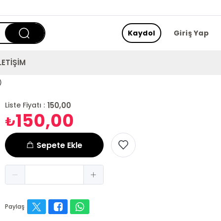
Kaydol
Giriş Yap
LETİŞİM
)
150,00
Liste Fiyatı :
150,00
₺
Sepete Ekle
Paylaş