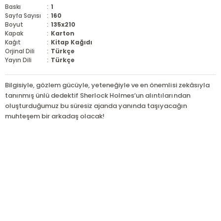
Baskı
:
1
Sayfa Sayısı
:
160
Boyut
:
135x210
Kapak
:
Karton
Kağıt
:
Kitap Kağıdı
Orjinal Dili
:
Türkçe
Yayın Dili
:
Türkçe
Bilgisiyle, gözlem gücüyle, yeteneğiyle ve en önemlisi zekâsıyla
tanınmış ünlü dedektif Sherlock Holmes’un alıntılarından
oluşturduğumuz bu süresiz ajanda yanında taşıyacağın
muhteşem bir arkadaş olacak!