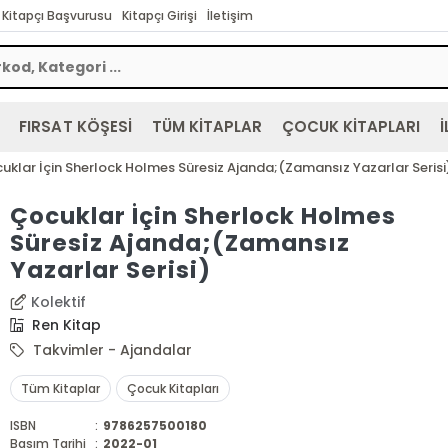
Kitapçı Başvurusu
Kitapçı Girişi
İletişim
FIRSAT KÖŞESİ
TÜM KİTAPLAR
ÇOCUK KİTAPLARI
İ
uklar İçin Sherlock Holmes Süresiz Ajanda;(Zamansız Yazarlar Serisi
Çocuklar İçin Sherlock Holmes
Süresiz Ajanda;(Zamansız
Yazarlar Serisi)
Kolektif
Ren Kitap
Takvimler - Ajandalar
Tüm Kitaplar
Çocuk Kitapları
ISBN
:
9786257500180
Basım Tarihi
:
2022-01