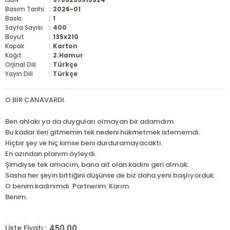
Basım Tarihi
:
2026-01
Baskı
:
1
Sayfa Sayısı
:
400
Boyut
:
135x210
Kapak
:
Karton
Kağıt
:
2.Hamur
Orjinal Dili
:
Türkçe
Yayın Dili
:
Türkçe
O BİR CANAVARDI.
Ben ahlakı ya da duyguları olmayan bir adamdım.
Bu kadar ileri gitmemin tek nedeni hükmetmek istememdi.
Hiçbir şey ve hiç kimse beni durduramayacaktı.
En azından planım öyleydi.
Şimdiyse tek amacım, bana ait olan kadını geri almak.
Sasha her şeyin bittiğini düşünse de biz daha yeni başlıyorduk.
O benim kadınımdı. Partnerim. Karım.
Benim.
450,00
Liste Fiyatı :