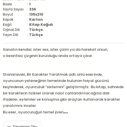
Baskı
:
1
Sayfa Sayısı
:
336
Boyut
:
135x210
Kapak
:
Karton
Kağıt
:
Kitap Kağıdı
Orjinal Dili
:
Türkçe
Yayın Dili
:
Türkçe
Sanatın kendisi; ister ses, ister çizim ya da hareket olsun,
o kesintisiz çizginin kurulduğu anda ortaya çıkar.
Stanislavski, Bir Karakter Yaratmak adlı ünlü eserinde,
oyuncunun yeteneğinin temelinde bulunan hayal gücünü
keşfederek, oyunculuk “sistemini” geliştirmiştir. Bu kitap, sahnede
bir karakterin fiziksel olarak nasıl canlandırılacağına dair
ifadeler, eylemler ve konuşma gibi araçları kullanarak karakter
yaratımını inceler.
...
Bu eser, oyunculuğun temel pren
Devamını Oku