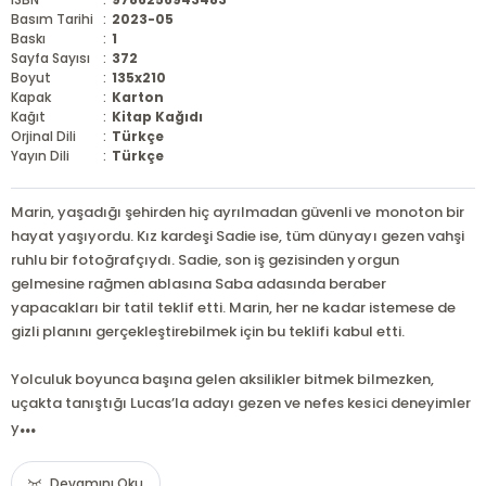
Basım Tarihi
:
2023-05
Baskı
:
1
Sayfa Sayısı
:
372
Boyut
:
135x210
Kapak
:
Karton
Kağıt
:
Kitap Kağıdı
Orjinal Dili
:
Türkçe
Yayın Dili
:
Türkçe
Marin, yaşadığı şehirden hiç ayrılmadan güvenli ve monoton bir
hayat yaşıyordu. Kız kardeşi Sadie ise, tüm dünyayı gezen vahşi
ruhlu bir fotoğrafçıydı. Sadie, son iş gezisinden yorgun
gelmesine rağmen ablasına Saba adasında beraber
yapacakları bir tatil teklif etti. Marin, her ne kadar istemese de
gizli planını gerçekleştirebilmek için bu teklifi kabul etti.
Yolculuk boyunca başına gelen aksilikler bitmek bilmezken,
uçakta tanıştığı Lucas’la adayı gezen ve nefes kesici deneyimler
...
y
Devamını Oku